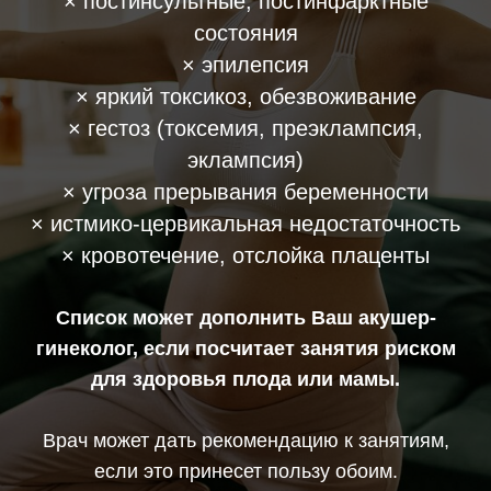
× постинсультные, постинфарктные
состояния
× эпилепсия
× яркий токсикоз, обезвоживание
× гестоз (токсемия, преэклампсия,
эклампсия)
× угроза прерывания беременности
× истмико-цервикальная недостаточность
× кровотечение, отслойка плаценты
Список может дополнить Ваш акушер-
гинеколог, если посчитает занятия риском
для здоровья плода или мамы.
Врач может дать рекомендацию к занятиям,
если это принесет пользу обоим.