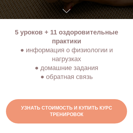
5 уроков + 11 оздоровительные
практики
●
информация о физиологии и
нагрузках
● домашние задания
● обратная связь
УЗНАТЬ СТОИМОСТЬ И КУПИТЬ КУРС
ТРЕНИРОВОК