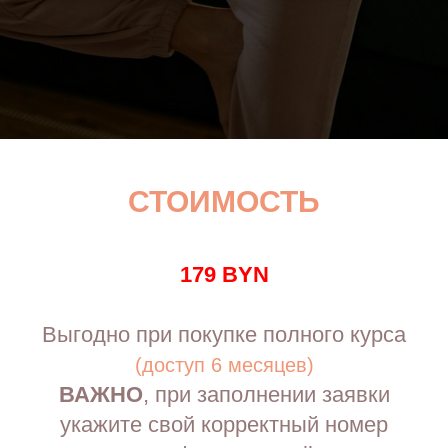
СТОИМОСТЬ
179 BYN
Выгодно при покупке полного курса
(доступ 6 месяцев)
ВАЖНО
, при заполнении заявки
укажите свой корректный номер