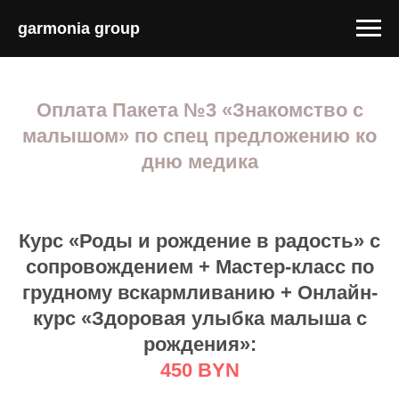
garmonia group
Оплата Пакета №3 «Знакомство с
малышом»
по спец предложению ко
дню медика
Курс «Роды и рождение в радость» с
сопровождением + Мастер-класс по
грудному вскармливанию + Онлайн-
курс «Здоровая улыбка малыша с
рождения»:
450 BYN